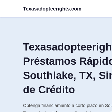
Texasadopteerights.com
Texasadopteerig
Préstamos Rápid
Southlake, TX, Si
de Crédito
Obtenga financiamiento a corto plazo en So